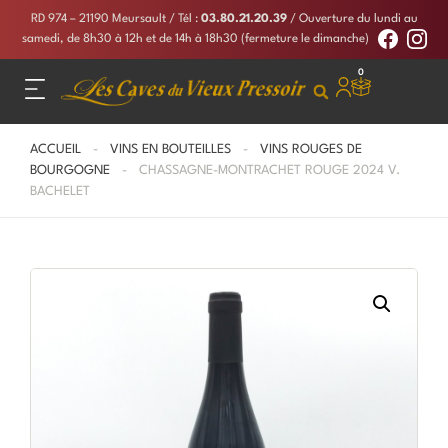
RD 974 – 21190 Meursault
/ Tél :
03.80.21.20.39
/ Ouverture du lundi au
samedi, de 8h30 à 12h et de 14h à 18h30 (fermeture le dimanche)
0
ACCUEIL
-
VINS EN BOUTEILLES
-
VINS ROUGES DE
BOURGOGNE
- CHASSAGNE-MONTRACHET ROUGE 2024 V.
BACHELET