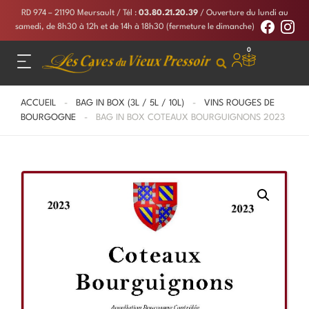
RD 974 – 21190 Meursault
/ Tél :
03.80.21.20.39
/ Ouverture du lundi au
samedi, de 8h30 à 12h et de 14h à 18h30 (fermeture le dimanche)
0
ACCUEIL
-
BAG IN BOX (3L / 5L / 10L)
-
VINS ROUGES DE
BOURGOGNE
- BAG IN BOX COTEAUX BOURGUIGNONS 2023