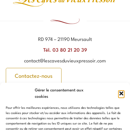
RD 974 – 21190 Meursault
Tél. 03 80 21 20 39
contact@lescavesduvieuxpressoir.com
Contactez-nous
Nos vins
Informations
Gérer le consentement aux
Vins en bouteilles
Mentions légales
cookies
Bag in Box
Conditions générales de
Pour offrir les meilleures expériences, nous utilisons des technologies telles que
vente
les cookies pour stocker et/ou accéder aux informations des appareils. Le fait de
Cubitainer
consentir à ces technologies nous permettra de traiter des données telles que le
comportement de navigation ou les ID uniques sur ce site. Le fait de ne pas
Politique de confidentialité
consentir ou de retirer son consentement peut avoir un effet négatif sur certaines