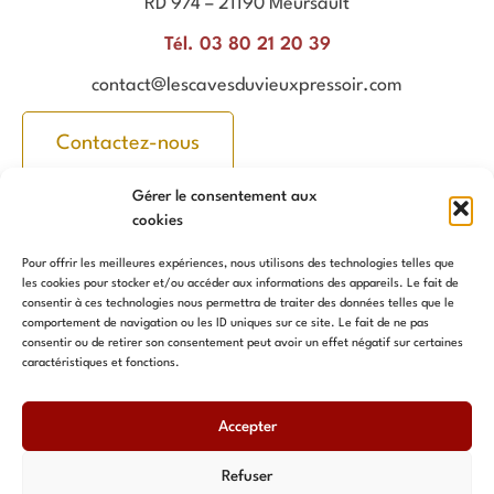
RD 974 – 21190 Meursault
Tél. 03 80 21 20 39
contact@lescavesduvieuxpressoir.com
Contactez-nous
Nos vins
Informations
Gérer le consentement aux
Vins en bouteilles
Mentions légales
cookies
Bag in Box
Conditions générales de
Pour offrir les meilleures expériences, nous utilisons des technologies telles que
vente
les cookies pour stocker et/ou accéder aux informations des appareils. Le fait de
Cubitainer
consentir à ces technologies nous permettra de traiter des données telles que le
comportement de navigation ou les ID uniques sur ce site. Le fait de ne pas
Politique de confidentialité
consentir ou de retirer son consentement peut avoir un effet négatif sur certaines
Bouchage
caractéristiques et fonctions.
Création Agence
MagicWeb
Accepter
Politique de cookies (UE)
Refuser