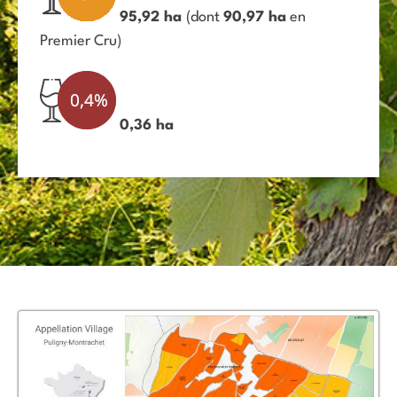
95
,
92
ha
(dont
90
,
9
7 ha
en
Premier Cru)
0
,
3
6
ha