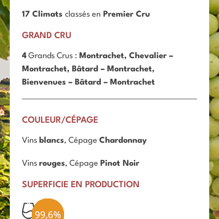
1
7
Climats
classés en
Premier Cru
GRAND CRU
4
Grands Crus :
M
ontrachet
,
Chevalier
–
Montrachet
,
Bâtard – Montrachet
,
Bienvenues
– Bâtard – Montrachet
COULEUR/CÉPAGE
Vins
blancs
, Cépage
Chardonnay
Vins
rouges
, Cépage
Pinot Noir
SUPERFICIE EN PRODUCTION